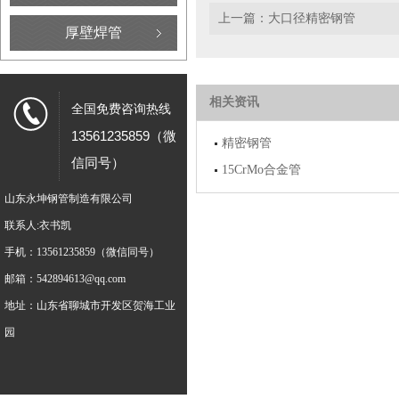
上一篇：
大口径精密钢管
厚壁焊管
相关资讯
全国免费咨询热线
13561235859（微
精密钢管
信同号）
15CrMo合金管
山东永坤钢管制造有限公司
联系人:衣书凯
手机：13561235859（微信同号）
邮箱：542894613@qq.com
地址：山东省聊城市开发区贺海工业
园